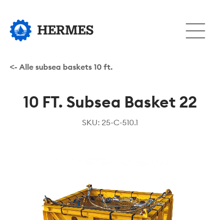
Hopp
til
Åpne
hovedinnhold
eller
lukke
hovedm
<- Alle subsea baskets 10 ft.
10 FT. Subsea Basket 22
SKU: 25-C-510.1