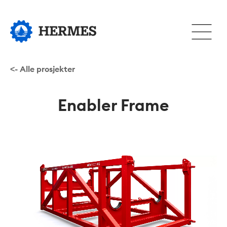
Hopp
til
Åpne
hovedinnhold
eller
lukke
hovedm
<- Alle prosjekter
Enabler Frame